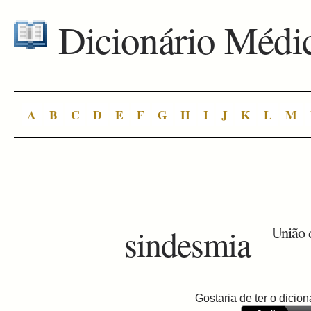
Dicionário Médi
A
B
C
D
E
F
G
H
I
J
K
L
M
sindesmia
União 
Gostaria de ter o dici