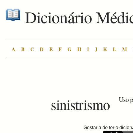
Dicionário Médi
A
B
C
D
E
F
G
H
I
J
K
L
M
sinistrismo
Uso p
Gostaria de ter o dici