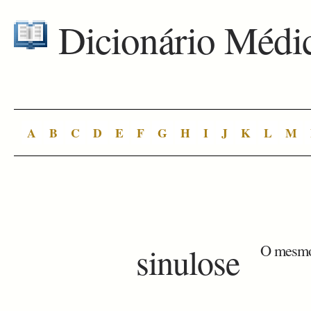
Dicionário Médi
A
B
C
D
E
F
G
H
I
J
K
L
M
sinulose
O mesmo 