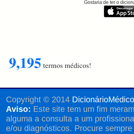
Gostaria de ter o dici
9,195
termos médicos!
Copyright © 2014
DicionárioMédic
Aviso:
Este site tem um fim merame
alguma a consulta a um profission
e/ou diagnósticos. Procure sempr