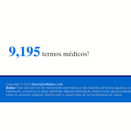
9,195
termos médicos!
Copyright © 2014
DicionárioMédico.com
Aviso:
Este site tem um fim meramente informativo e não substitui de forma alguma a c
tratamento, exercício ou plano alimentar. Alguma informação poderá estar desactualizad
tratar ou prevenir qualquer doença sem a supervisão de um profissional de saúde.