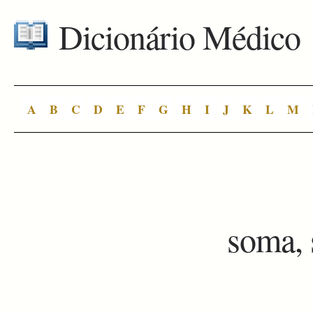
Dicionário Médico
A
B
C
D
E
F
G
H
I
J
K
L
M
soma,