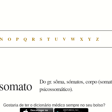
N
O
P
Q
R
S
T
U
V
W
X
Y
Z
 somato
Do gr. sôma, sómatos, corpo (somat
psicossomático).
Gostaria de ter o dicionário médico sempre no seu bolso?