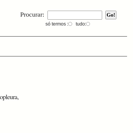
Procurar:
só termos :
tudo:
opleura,