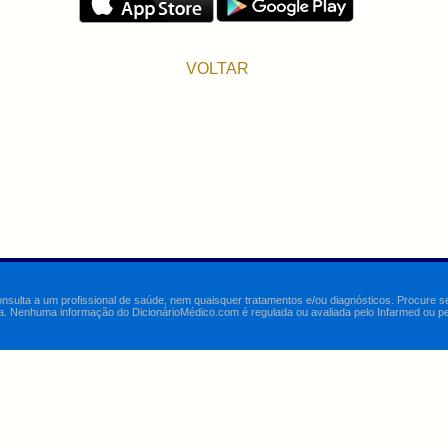
VOLTAR
onsulta a um profissional de saúde, nem quaisquer tratamentos e/ou diagnósticos. Procure 
a. Nenhuma informação do DicionárioMédico.com é regulada ou avaliada pelo Infarmed ou pelo 