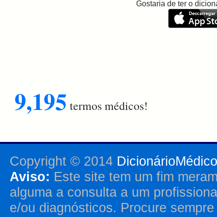
Gostaria de ter o dici
9,195
termos médicos!
Copyright © 2014
DicionárioMédic
Aviso:
Este site tem um fim merame
alguma a consulta a um profission
e/ou diagnósticos. Procure sempr