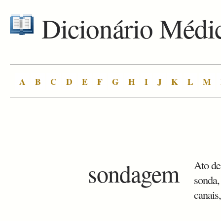
Dicionário Médi
A
B
C
D
E
F
G
H
I
J
K
L
M
sondagem
Ato de
sonda,
canais,