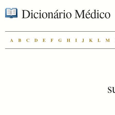
Dicionário Médico
A
B
C
D
E
F
G
H
I
J
K
L
M
s