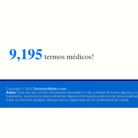
9,195
termos médicos!
Copyright © 2014
DicionárioMédico.com
Aviso:
Este site tem um fim meramente informativo e não substitui de forma alguma a c
tratamento, exercício ou plano alimentar. Alguma informação poderá estar desactualizad
tratar ou prevenir qualquer doença sem a supervisão de um profissional de saúde.