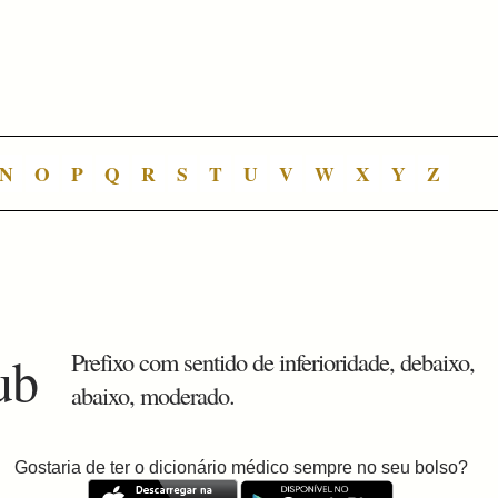
N
O
P
Q
R
S
T
U
V
W
X
Y
Z
ub
Prefixo com sentido de inferioridade, debaixo,
abaixo, moderado.
Gostaria de ter o dicionário médico sempre no seu bolso?