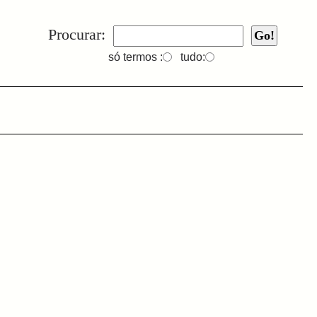
Procurar:
só termos :
tudo: