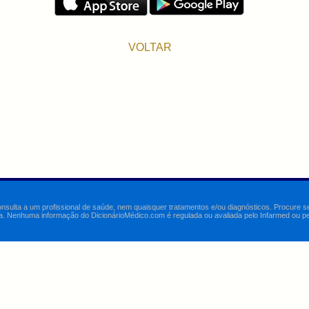
VOLTAR
onsulta a um profissional de saúde, nem quaisquer tratamentos e/ou diagnósticos. Procure 
a. Nenhuma informação do DicionárioMédico.com é regulada ou avaliada pelo Infarmed ou pelo 