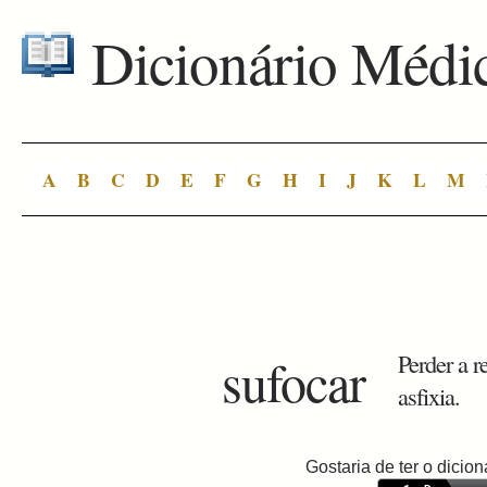
Dicionário Médi
A
B
C
D
E
F
G
H
I
J
K
L
M
sufocar
Perder a r
asfixia.
Gostaria de ter o dici