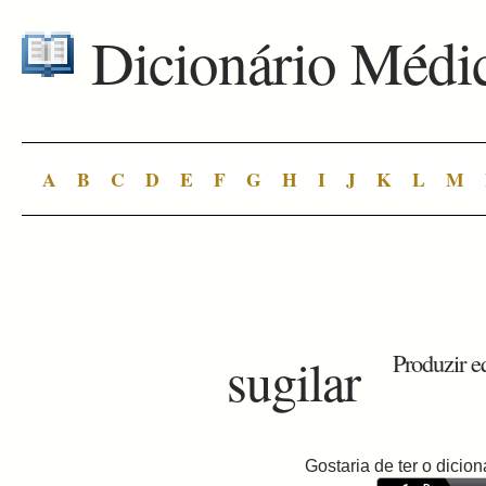
Dicionário Médi
A
B
C
D
E
F
G
H
I
J
K
L
M
sugilar
Produzir e
Gostaria de ter o dici