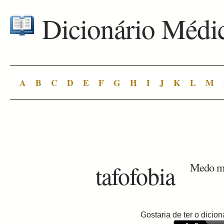
Dicionário Médi
A
B
C
D
E
F
G
H
I
J
K
L
M
tafofobia
Medo mór
Gostaria de ter o dici