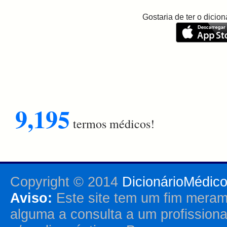
Gostaria de ter o dici
9,195
termos médicos!
Copyright © 2014
DicionárioMédic
Aviso:
Este site tem um fim merame
alguma a consulta a um profission