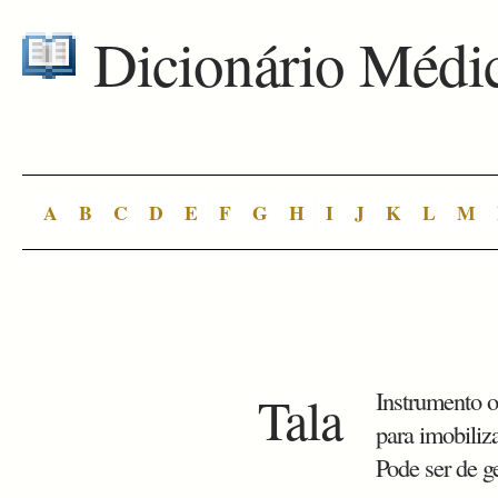
Dicionário Médi
A
B
C
D
E
F
G
H
I
J
K
L
M
Tala
Instrumento o
para imobiliz
Pode ser de ge