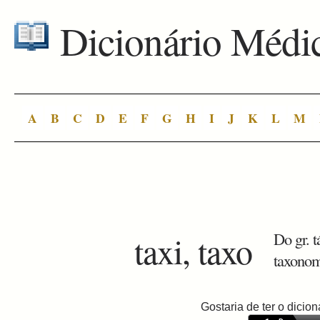
Dicionário Médi
A
B
C
D
E
F
G
H
I
J
K
L
M
taxi, taxo
Do gr. t
taxonomi
Gostaria de ter o dici