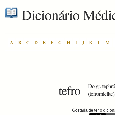
Dicionário Médi
A
B
C
D
E
F
G
H
I
J
K
L
M
tefro
Do gr. tephró
(tefromielite)
Gostaria de ter o dici