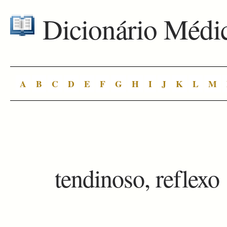
Dicionário Médi
A
B
C
D
E
F
G
H
I
J
K
L
M
tendinoso, reflexo