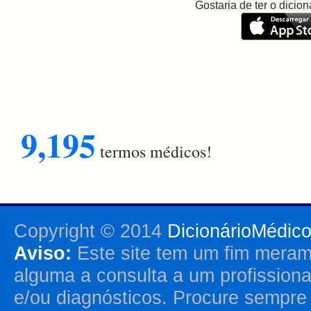
Gostaria de ter o dici
9,195
termos médicos!
Copyright © 2014
DicionárioMédic
Aviso:
Este site tem um fim merame
alguma a consulta a um profission
e/ou diagnósticos. Procure sempr