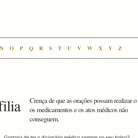
N
O
P
Q
R
S
T
U
V
W
X
Y
Z
filia
Crença de que as orações possam realizar o
os medicamentos e os atos médicos não
conseguem.
Gostaria de ter o dicionário médico sempre no seu bolso?