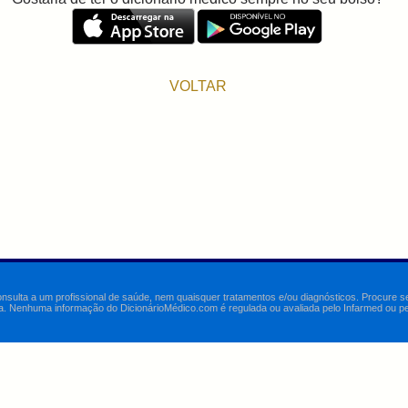
VOLTAR
onsulta a um profissional de saúde, nem quaisquer tratamentos e/ou diagnósticos. Procure 
a. Nenhuma informação do DicionárioMédico.com é regulada ou avaliada pelo Infarmed ou pelo 