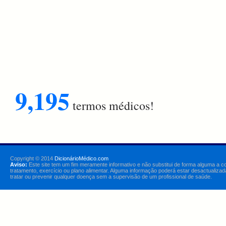
9,195
termos médicos!
Copyright © 2014
DicionárioMédico.com
Aviso:
Este site tem um fim meramente informativo e não substitui de forma alguma a c
tratamento, exercício ou plano alimentar. Alguma informação poderá estar desactualizad
tratar ou prevenir qualquer doença sem a supervisão de um profissional de saúde.