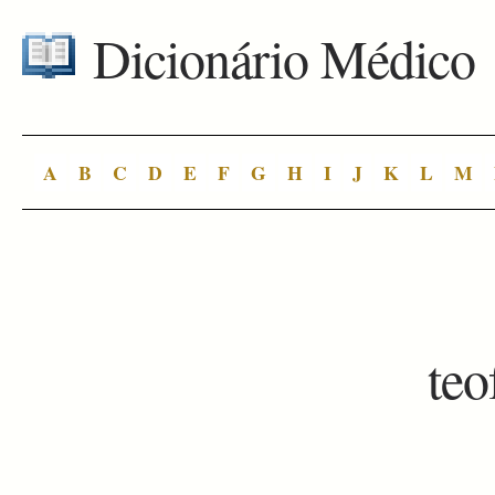
Dicionário Médico
A
B
C
D
E
F
G
H
I
J
K
L
M
teo