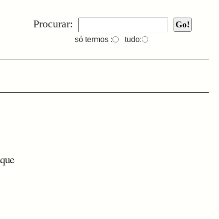
Procurar:
só termos :
tudo:
 que