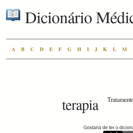
Dicionário Médi
A
B
C
D
E
F
G
H
I
J
K
L
M
terapia
Tratamento
Gostaria de ter o dici