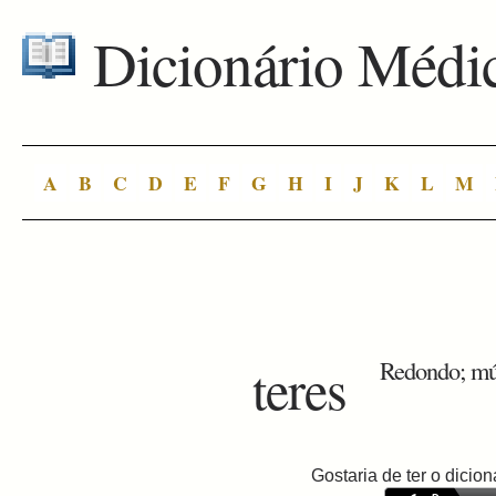
Dicionário Médi
A
B
C
D
E
F
G
H
I
J
K
L
M
teres
Redondo; mús
Gostaria de ter o dici