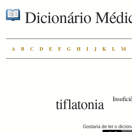
Dicionário Médi
A
B
C
D
E
F
G
H
I
J
K
L
M
tiflatonia
Insufici
Gostaria de ter o dici