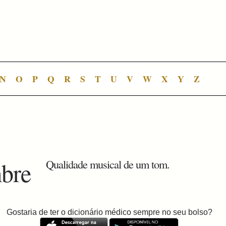
N
O
P
Q
R
S
T
U
V
W
X
Y
Z
mbre
Qualidade musical de um tom.
Gostaria de ter o dicionário médico sempre no seu bolso?