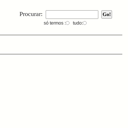
Procurar:
só termos :
tudo: