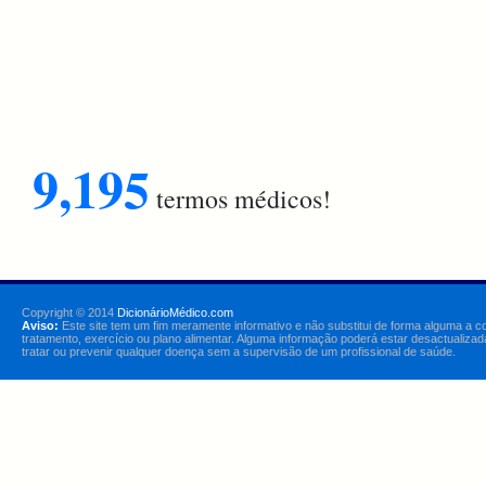
9,195
termos médicos!
Copyright © 2014
DicionárioMédico.com
Aviso:
Este site tem um fim meramente informativo e não substitui de forma alguma a c
tratamento, exercício ou plano alimentar. Alguma informação poderá estar desactualizad
tratar ou prevenir qualquer doença sem a supervisão de um profissional de saúde.