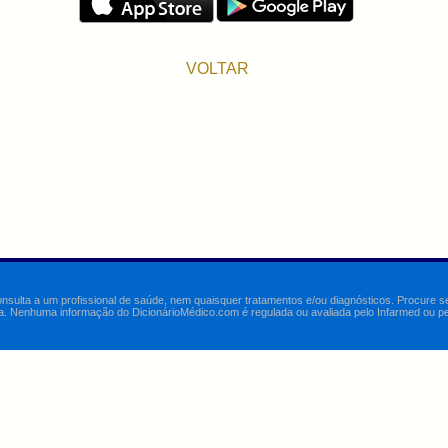
VOLTAR
onsulta a um profissional de saúde, nem quaisquer tratamentos e/ou diagnósticos. Procure 
a. Nenhuma informação do DicionárioMédico.com é regulada ou avaliada pelo Infarmed ou pelo 