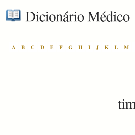
Dicionário Médico
A
B
C
D
E
F
G
H
I
J
K
L
M
ti