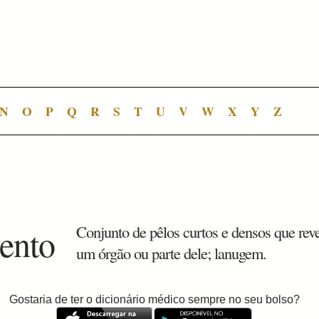
N
O
P
Q
R
S
T
U
V
W
X
Y
Z
ento
Conjunto de pêlos curtos e densos que rev
um órgão ou parte dele; lanugem.
Gostaria de ter o dicionário médico sempre no seu bolso?