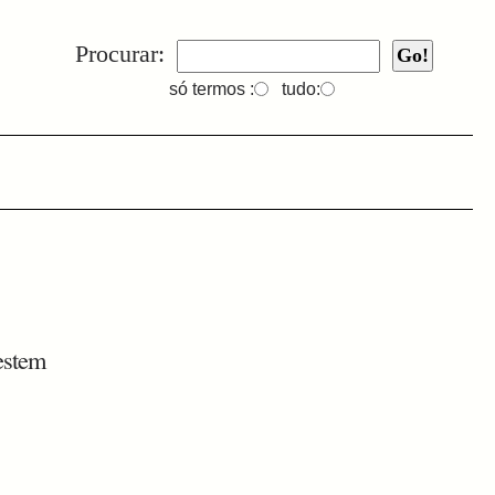
Procurar:
só termos :
tudo:
estem