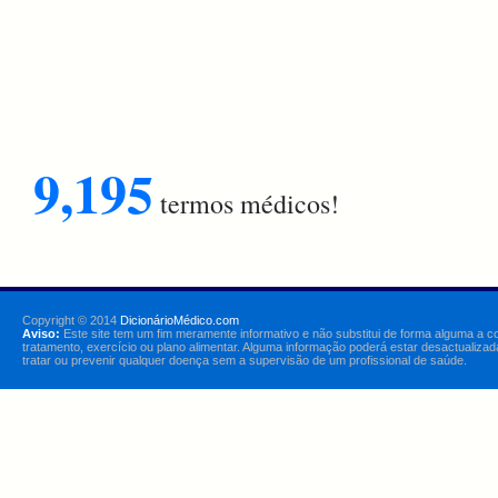
9,195
termos médicos!
Copyright © 2014
DicionárioMédico.com
Aviso:
Este site tem um fim meramente informativo e não substitui de forma alguma a c
tratamento, exercício ou plano alimentar. Alguma informação poderá estar desactualizad
tratar ou prevenir qualquer doença sem a supervisão de um profissional de saúde.