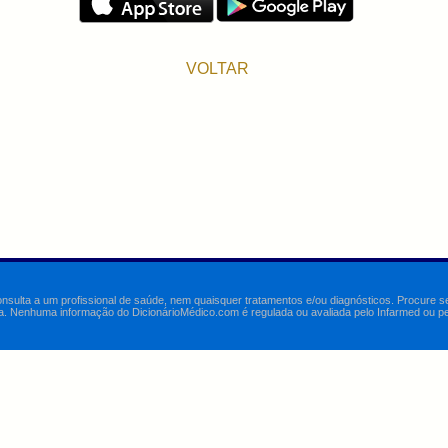
VOLTAR
onsulta a um profissional de saúde, nem quaisquer tratamentos e/ou diagnósticos. Procure 
a. Nenhuma informação do DicionárioMédico.com é regulada ou avaliada pelo Infarmed ou pelo 