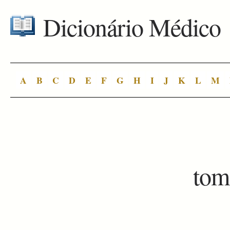
Dicionário Médico
A
B
C
D
E
F
G
H
I
J
K
L
M
tom