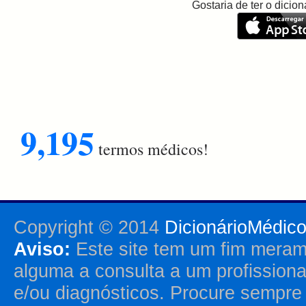
Gostaria de ter o dici
9,195
termos médicos!
Copyright © 2014
DicionárioMédic
Aviso:
Este site tem um fim merame
alguma a consulta a um profission
e/ou diagnósticos. Procure sempr