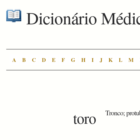
Dicionário Médi
A
B
C
D
E
F
G
H
I
J
K
L
M
toro
Tronco; protu