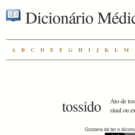
Dicionário Médi
A
B
C
D
E
F
G
H
I
J
K
L
M
tossido
Ato de tos
sinal ou e
Gostaria de ter o dici