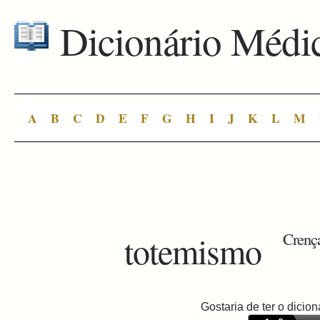
Dicionário Médi
A
B
C
D
E
F
G
H
I
J
K
L
M
totemismo
Crença
Gostaria de ter o dici