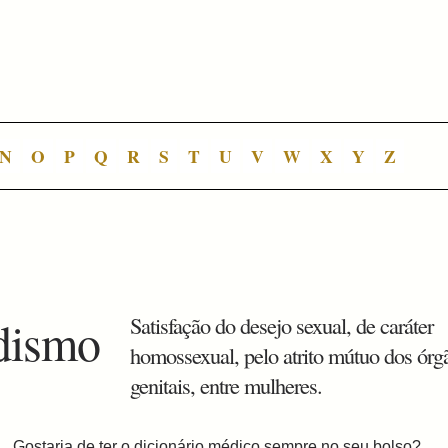
N
O
P
Q
R
S
T
U
V
W
X
Y
Z
adismo
Satisfação do desejo sexual, de caráter
homossexual, pelo atrito mútuo dos órg
genitais, entre mulheres.
Gostaria de ter o dicionário médico sempre no seu bolso?