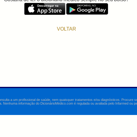
VOLTAR
onsulta a um profissional de saúde, nem quaisquer tratamentos e/ou diagnósticos. Procure 
a. Nenhuma informação do DicionárioMédico.com é regulada ou avaliada pelo Infarmed ou pelo 