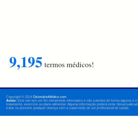
9,195
termos médicos!
Copyright © 2014
DicionárioMédico.com
Aviso:
Este site tem um fim meramente informativo e não substitui de forma alguma a c
tratamento, exercício ou plano alimentar. Alguma informação poderá estar desactualizad
tratar ou prevenir qualquer doença sem a supervisão de um profissional de saúde.