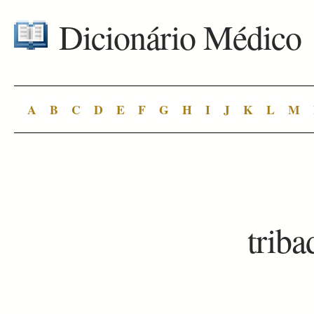
Dicionário Médico
A
B
C
D
E
F
G
H
I
J
K
L
M
trib