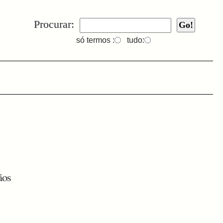
Procurar:
só termos :
tudo:
ãos