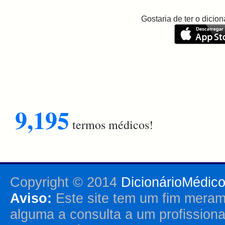
Gostaria de ter o dici
9,195
termos médicos!
Copyright © 2014
DicionárioMédic
Aviso:
Este site tem um fim merame
alguma a consulta a um profission