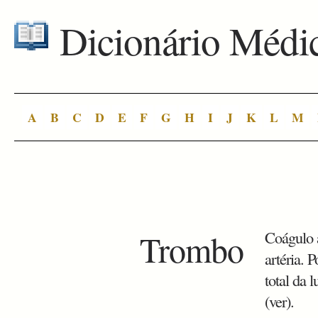
Dicionário Médi
A
B
C
D
E
F
G
H
I
J
K
L
M
Trombo
Coágulo a
artéria. 
total da
(ver).