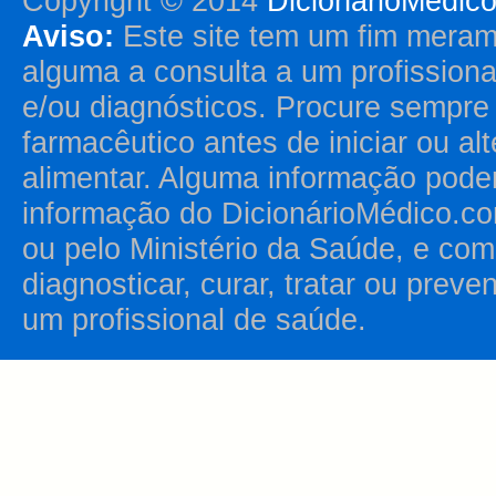
Copyright © 2014
DicionárioMédic
Aviso:
Este site tem um fim merame
alguma a consulta a um profission
e/ou diagnósticos. Procure sempr
farmacêutico antes de iniciar ou al
alimentar. Alguma informação pode
informação do DicionárioMédico.co
ou pelo Ministério da Saúde, e como
diagnosticar, curar, tratar ou prev
um profissional de saúde.