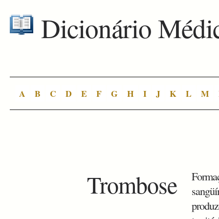
Dicionário Médi
A
B
C
D
E
F
G
H
I
J
K
L
M
Trombose
Formaç
sangüín
produz