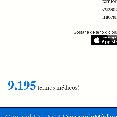
territó
corona
miocár
Gostaria de ter o dici
9,195
termos médicos!