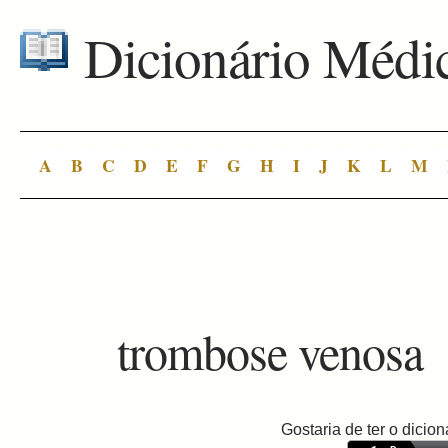
Dicionário Médi
A
B
C
D
E
F
G
H
I
J
K
L
M
trombose venosa
Gostaria de ter o dici