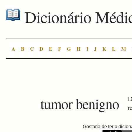
Dicionário Médi
A
B
C
D
E
F
G
H
I
J
K
L
M
tumor benigno
D
r
Gostaria de ter o dici