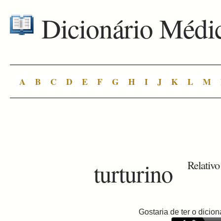
Dicionário Médi
A
B
C
D
E
F
G
H
I
J
K
L
M
turturino
Relativo 
Gostaria de ter o dici