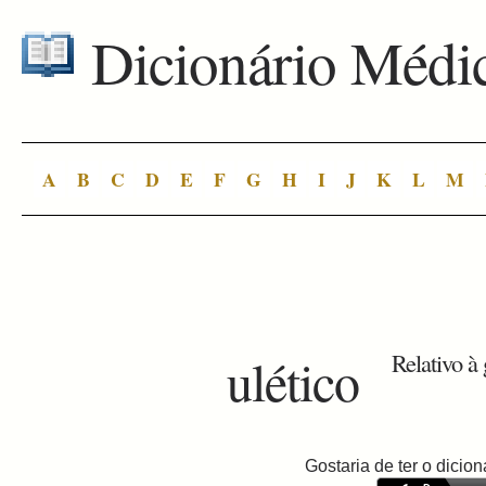
Dicionário Médi
A
B
C
D
E
F
G
H
I
J
K
L
M
ulético
Relativo à
Gostaria de ter o dici