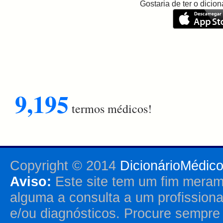
Gostaria de ter o dici
9,195
termos médicos!
Copyright © 2014
DicionárioMédic
Aviso:
Este site tem um fim merame
alguma a consulta a um profission
e/ou diagnósticos. Procure sempr