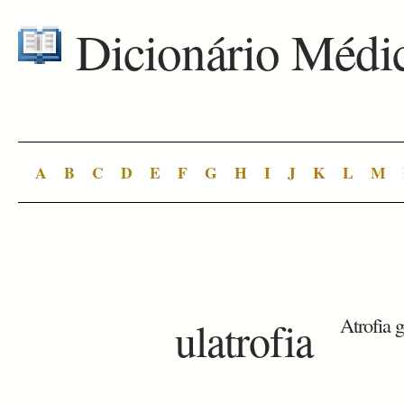
Dicionário Médi
A
B
C
D
E
F
G
H
I
J
K
L
M
ulatrofia
Atrofia 