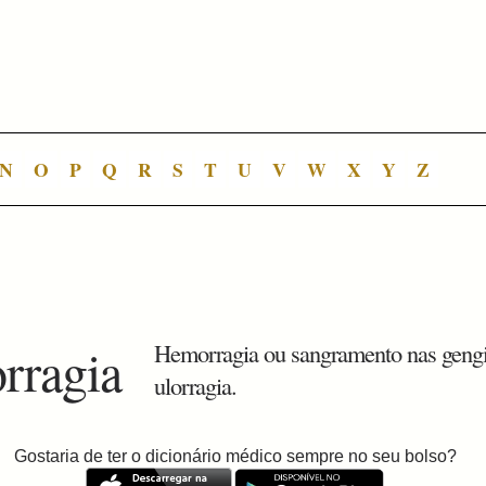
N
O
P
Q
R
S
T
U
V
W
X
Y
Z
rragia
Hemorragia ou sangramento nas gengi
ulorragia.
Gostaria de ter o dicionário médico sempre no seu bolso?