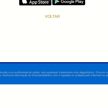
VOLTAR
onsulta a um profissional de saúde, nem quaisquer tratamentos e/ou diagnósticos. Procure 
a. Nenhuma informação do DicionárioMédico.com é regulada ou avaliada pelo Infarmed ou pelo 