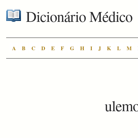
Dicionário Médico
A
B
C
D
E
F
G
H
I
J
K
L
M
ulemo