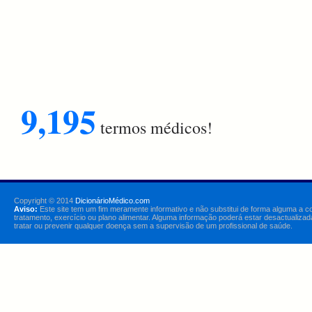
9,195
termos médicos!
Copyright © 2014
DicionárioMédico.com
Aviso:
Este site tem um fim meramente informativo e não substitui de forma alguma a c
tratamento, exercício ou plano alimentar. Alguma informação poderá estar desactualizad
tratar ou prevenir qualquer doença sem a supervisão de um profissional de saúde.