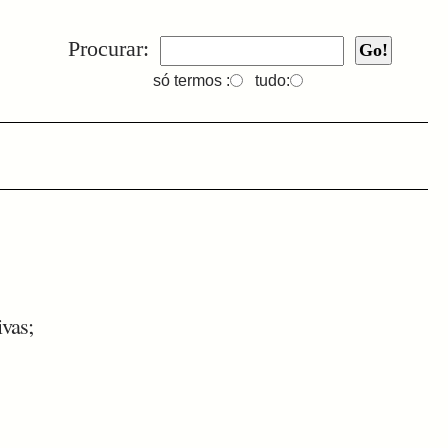
Procurar:
só termos :
tudo:
vas;