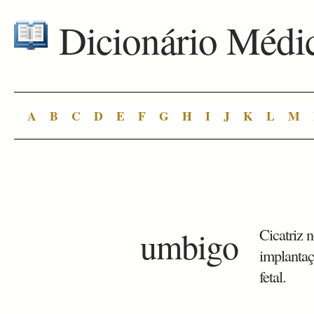
Dicionário Médi
A
B
C
D
E
F
G
H
I
J
K
L
M
umbigo
Cicatriz 
implantaç
fetal.