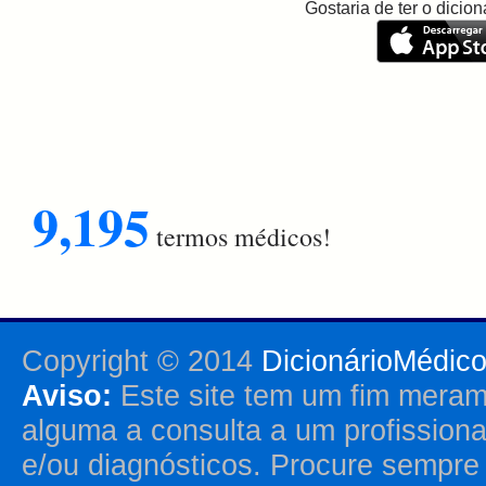
Gostaria de ter o dici
9,195
termos médicos!
Copyright © 2014
DicionárioMédic
Aviso:
Este site tem um fim merame
alguma a consulta a um profission
e/ou diagnósticos. Procure sempr