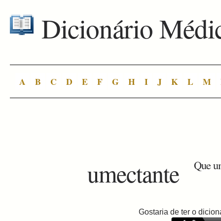
Dicionário Médi
A
B
C
D
E
F
G
H
I
J
K
L
M
umectante
Que um
Gostaria de ter o dici