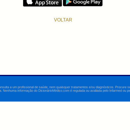
VOLTAR
onsulta a um profissional de saúde, nem quaisquer tratamentos e/ou diagnósticos. Procure 
a. Nenhuma informação do DicionárioMédico.com é regulada ou avaliada pelo Infarmed ou pelo 