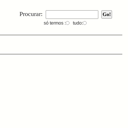
Procurar:
só termos :
tudo: