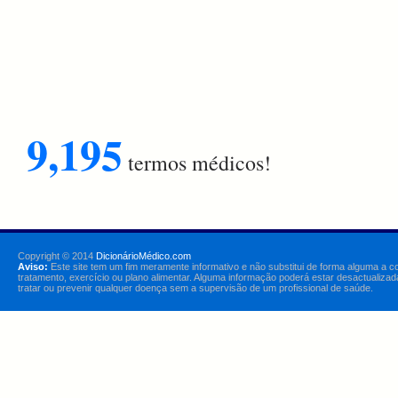
9,195
termos médicos!
Copyright © 2014
DicionárioMédico.com
Aviso:
Este site tem um fim meramente informativo e não substitui de forma alguma a c
tratamento, exercício ou plano alimentar. Alguma informação poderá estar desactualizad
tratar ou prevenir qualquer doença sem a supervisão de um profissional de saúde.