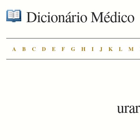
Dicionário Médico
A
B
C
D
E
F
G
H
I
J
K
L
M
ura