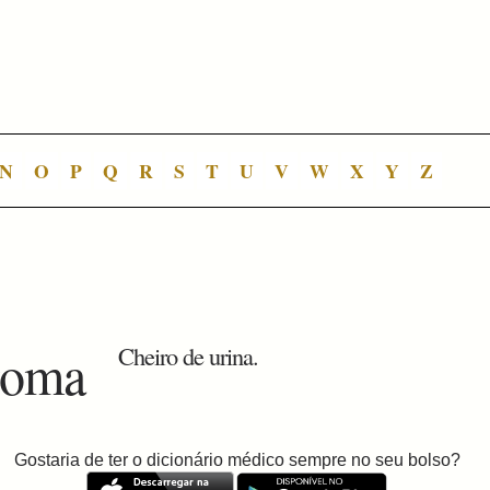
N
O
P
Q
R
S
T
U
V
W
X
Y
Z
roma
Cheiro de urina.
Gostaria de ter o dicionário médico sempre no seu bolso?