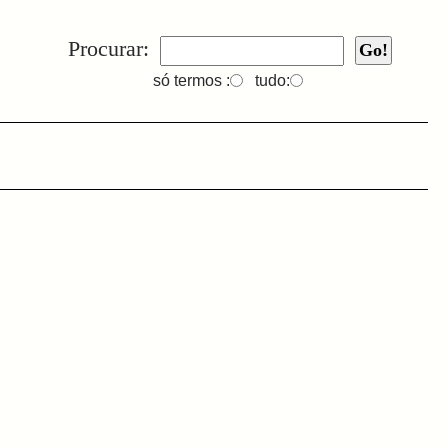
Procurar:
só termos :
tudo: