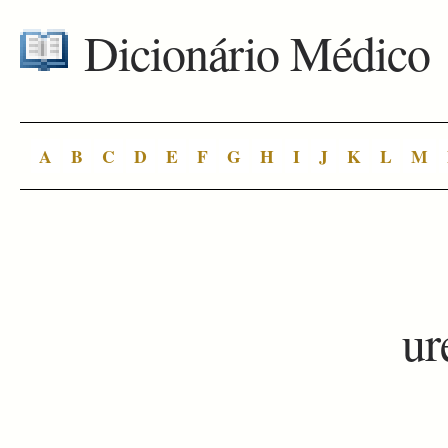
Dicionário Médico
A
B
C
D
E
F
G
H
I
J
K
L
M
ur