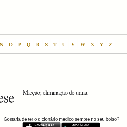
N
O
P
Q
R
S
T
U
V
W
X
Y
Z
ese
Micção; eliminação de urina.
Gostaria de ter o dicionário médico sempre no seu bolso?