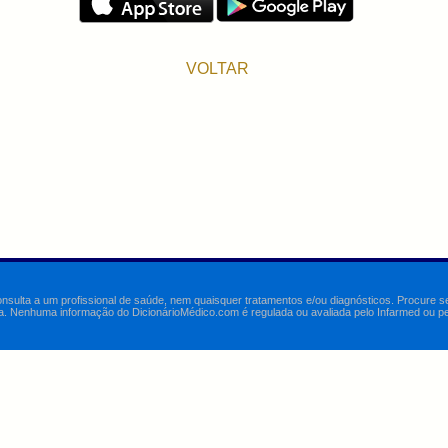
VOLTAR
onsulta a um profissional de saúde, nem quaisquer tratamentos e/ou diagnósticos. Procure 
a. Nenhuma informação do DicionárioMédico.com é regulada ou avaliada pelo Infarmed ou pelo 