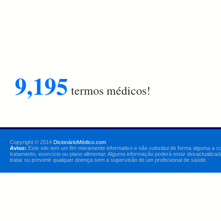
9,195
termos médicos!
Copyright © 2014
DicionárioMédico.com
Aviso:
Este site tem um fim meramente informativo e não substitui de forma alguma a c
tratamento, exercício ou plano alimentar. Alguma informação poderá estar desactualizad
tratar ou prevenir qualquer doença sem a supervisão de um profissional de saúde.