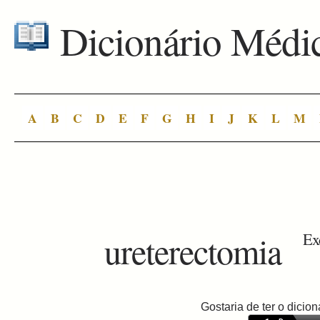
Dicionário Médi
A
B
C
D
E
F
G
H
I
J
K
L
M
ureterectomia
Exc
Gostaria de ter o dici