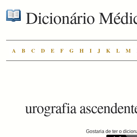
Dicionário Médi
A
B
C
D
E
F
G
H
I
J
K
L
M
urografia ascendent
Gostaria de ter o dici