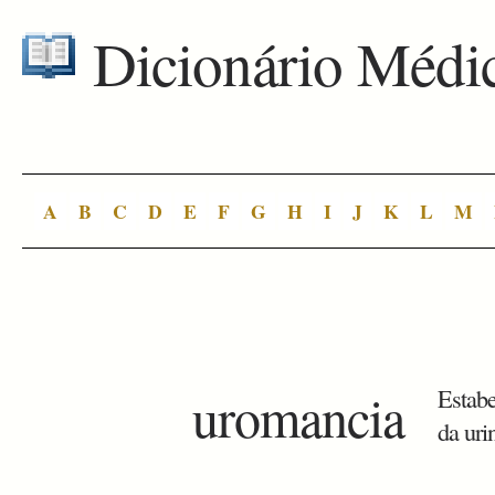
Dicionário Médi
A
B
C
D
E
F
G
H
I
J
K
L
M
uromancia
Estabe
da uri