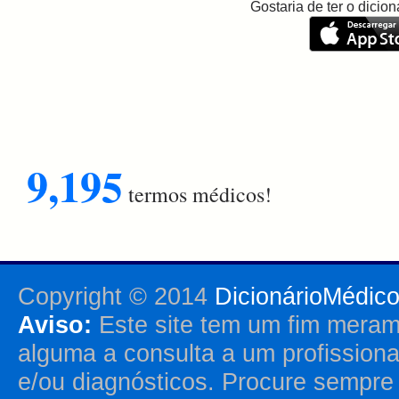
Gostaria de ter o dici
9,195
termos médicos!
Copyright © 2014
DicionárioMédic
Aviso:
Este site tem um fim merame
alguma a consulta a um profission
e/ou diagnósticos. Procure sempr