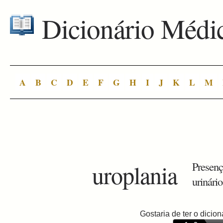
Dicionário Médi
A
B
C
D
E
F
G
H
I
J
K
L
M
uroplania
Presenç
urinário
Gostaria de ter o dici