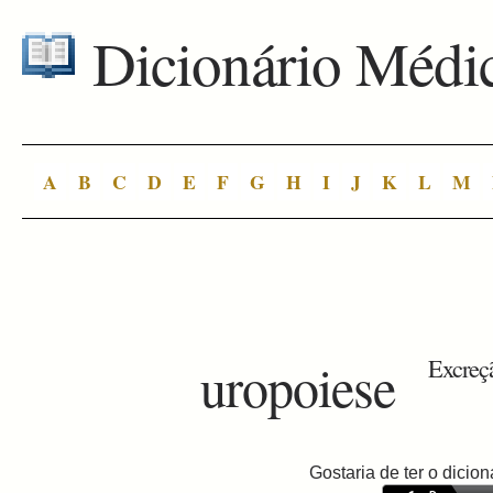
Dicionário Médi
A
B
C
D
E
F
G
H
I
J
K
L
M
uropoiese
Excreçã
Gostaria de ter o dici