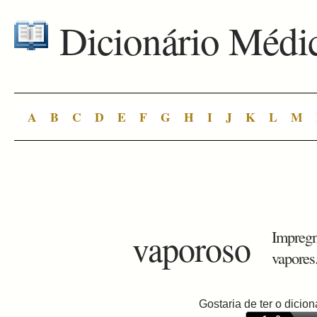
Dicionário Médi
A
B
C
D
E
F
G
H
I
J
K
L
M
vaporoso
Impregn
vapores
Gostaria de ter o dici