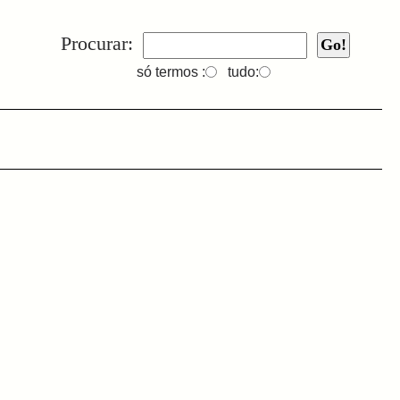
Procurar:
só termos :
tudo: