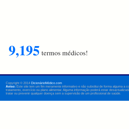
9,195
termos médicos!
Copyright © 2014
DicionárioMédico.com
Aviso:
Este site tem um fim meramente informativo e não substitui de forma alguma a c
tratamento, exercício ou plano alimentar. Alguma informação poderá estar desactualizad
tratar ou prevenir qualquer doença sem a supervisão de um profissional de saúde.