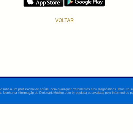
VOLTAR
onsulta a um profissional de saúde, nem quaisquer tratamentos e/ou diagnósticos. Procure 
a. Nenhuma informação do DicionárioMédico.com é regulada ou avaliada pelo Infarmed ou pelo 