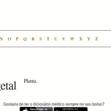
N
O
P
Q
R
S
T
U
V
W
X
Y
Z
etal
Planta.
Gostaria de ter o dicionário médico sempre no seu bolso?