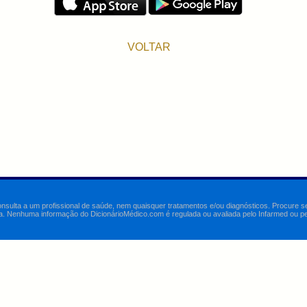
VOLTAR
onsulta a um profissional de saúde, nem quaisquer tratamentos e/ou diagnósticos. Procure 
a. Nenhuma informação do DicionárioMédico.com é regulada ou avaliada pelo Infarmed ou pelo 