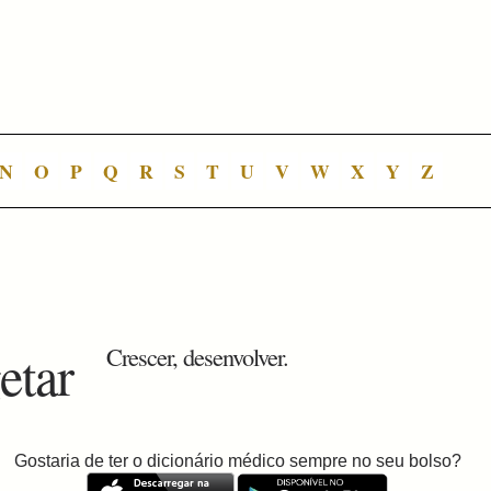
N
O
P
Q
R
S
T
U
V
W
X
Y
Z
etar
Crescer, desenvolver.
Gostaria de ter o dicionário médico sempre no seu bolso?