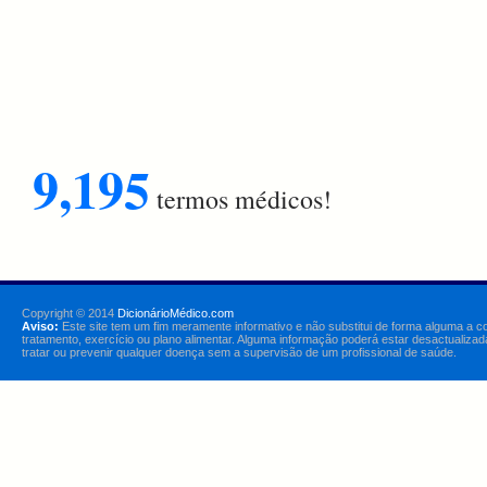
9,195
termos médicos!
Copyright © 2014
DicionárioMédico.com
Aviso:
Este site tem um fim meramente informativo e não substitui de forma alguma a c
tratamento, exercício ou plano alimentar. Alguma informação poderá estar desactualizad
tratar ou prevenir qualquer doença sem a supervisão de um profissional de saúde.