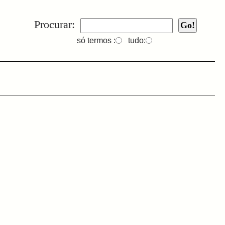
Procurar:
só termos :
tudo: