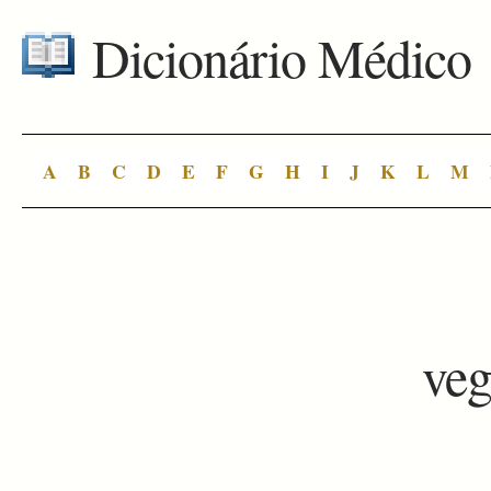
Dicionário Médico
A
B
C
D
E
F
G
H
I
J
K
L
M
veg