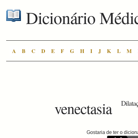
Dicionário Médi
A
B
C
D
E
F
G
H
I
J
K
L
M
venectasia
Dilataç
Gostaria de ter o dici