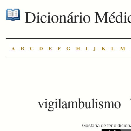
Dicionário Médi
A
B
C
D
E
F
G
H
I
J
K
L
M
vigilambulismo
Gostaria de ter o dici