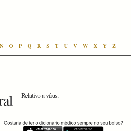
N
O
P
Q
R
S
T
U
V
W
X
Y
Z
ral
Relativo a vírus.
Gostaria de ter o dicionário médico sempre no seu bolso?