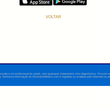
VOLTAR
onsulta a um profissional de saúde, nem quaisquer tratamentos e/ou diagnósticos. Procure 
a. Nenhuma informação do DicionárioMédico.com é regulada ou avaliada pelo Infarmed ou pelo 