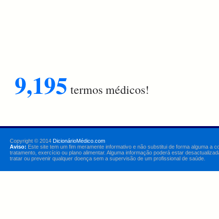
9,195
termos médicos!
Copyright © 2014
DicionárioMédico.com
Aviso:
Este site tem um fim meramente informativo e não substitui de forma alguma a c
tratamento, exercício ou plano alimentar. Alguma informação poderá estar desactualizad
tratar ou prevenir qualquer doença sem a supervisão de um profissional de saúde.