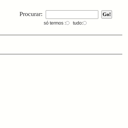
Procurar:
só termos :
tudo: