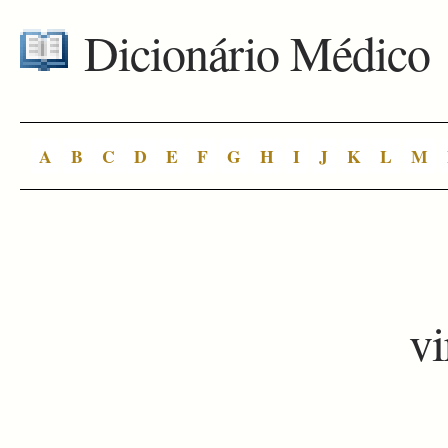
Dicionário Médico
A
B
C
D
E
F
G
H
I
J
K
L
M
vi