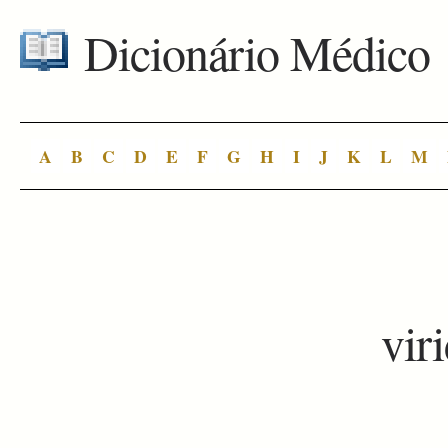
Dicionário Médico
A
B
C
D
E
F
G
H
I
J
K
L
M
vir