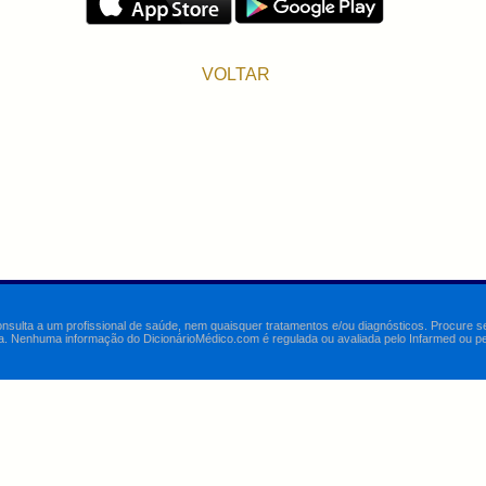
VOLTAR
onsulta a um profissional de saúde, nem quaisquer tratamentos e/ou diagnósticos. Procure 
a. Nenhuma informação do DicionárioMédico.com é regulada ou avaliada pelo Infarmed ou pelo 