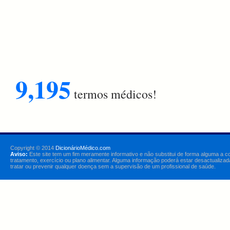
9,195
termos médicos!
Copyright © 2014
DicionárioMédico.com
Aviso:
Este site tem um fim meramente informativo e não substitui de forma alguma a c
tratamento, exercício ou plano alimentar. Alguma informação poderá estar desactualizad
tratar ou prevenir qualquer doença sem a supervisão de um profissional de saúde.