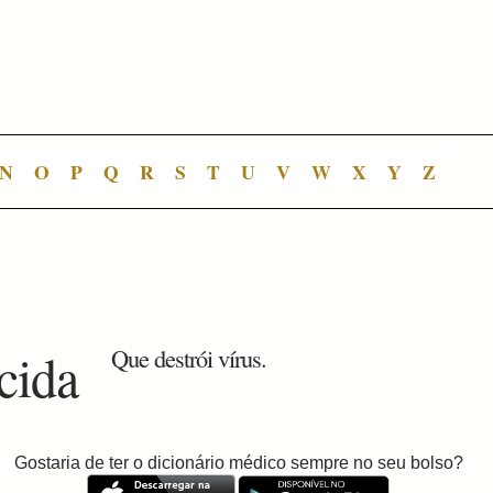
N
O
P
Q
R
S
T
U
V
W
X
Y
Z
icida
Que destrói vírus.
Gostaria de ter o dicionário médico sempre no seu bolso?