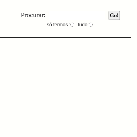
Procurar:
só termos :
tudo: