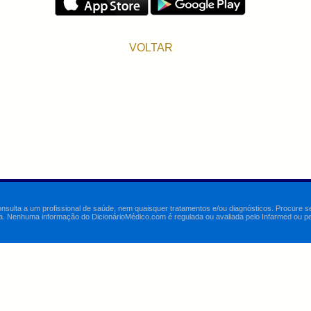
VOLTAR
onsulta a um profissional de saúde, nem quaisquer tratamentos e/ou diagnósticos. Procure 
a. Nenhuma informação do DicionárioMédico.com é regulada ou avaliada pelo Infarmed ou pelo 