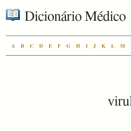
Dicionário Médico
A
B
C
D
E
F
G
H
I
J
K
L
M
viru