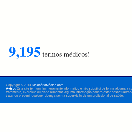
9,195
termos médicos!
Copyright © 2014
DicionárioMédico.com
Aviso:
Este site tem um fim meramente informativo e não substitui de forma alguma a c
tratamento, exercício ou plano alimentar. Alguma informação poderá estar desactualizad
tratar ou prevenir qualquer doença sem a supervisão de um profissional de saúde.