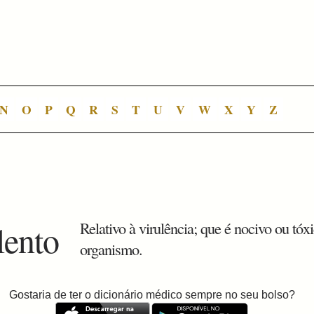
N
O
P
Q
R
S
T
U
V
W
X
Y
Z
lento
Relativo à virulência; que é nocivo ou tóx
organismo.
Gostaria de ter o dicionário médico sempre no seu bolso?