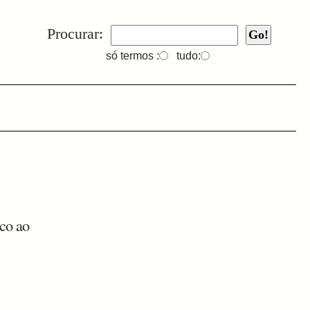
Procurar:
só termos :
tudo:
ico ao