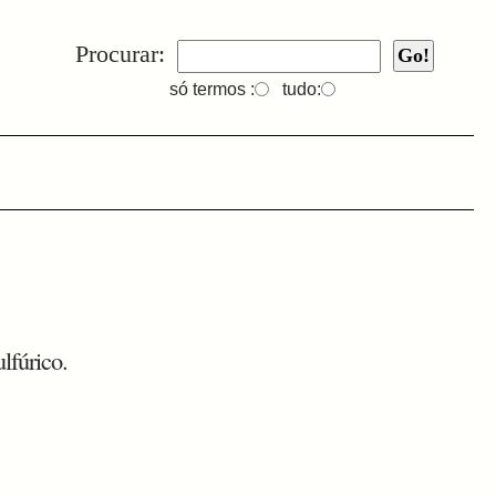
Procurar:
só termos :
tudo:
lfúrico.