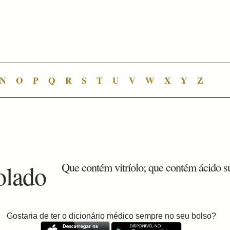
N
O
P
Q
R
S
T
U
V
W
X
Y
Z
iolado
Que contém vitríolo; que contém ácido su
Gostaria de ter o dicionário médico sempre no seu bolso?