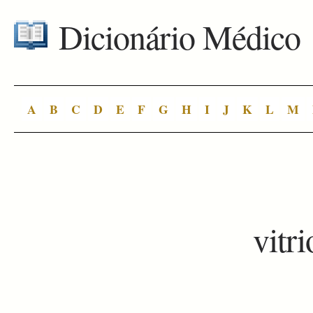
Dicionário Médico
A
B
C
D
E
F
G
H
I
J
K
L
M
vitr