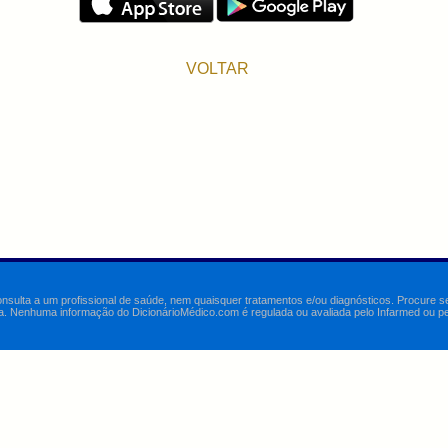
VOLTAR
onsulta a um profissional de saúde, nem quaisquer tratamentos e/ou diagnósticos. Procure 
a. Nenhuma informação do DicionárioMédico.com é regulada ou avaliada pelo Infarmed ou pelo 