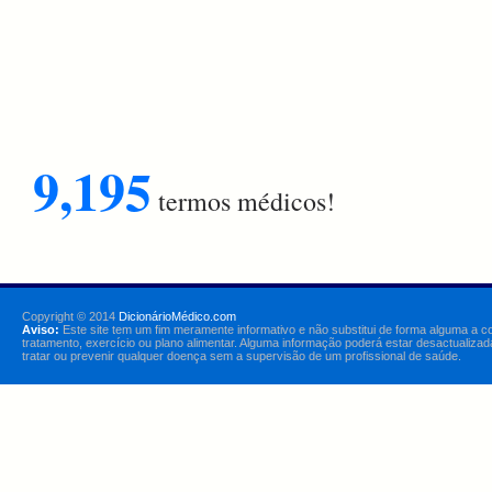
9,195
termos médicos!
Copyright © 2014
DicionárioMédico.com
Aviso:
Este site tem um fim meramente informativo e não substitui de forma alguma a c
tratamento, exercício ou plano alimentar. Alguma informação poderá estar desactualizad
tratar ou prevenir qualquer doença sem a supervisão de um profissional de saúde.