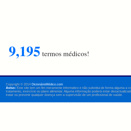
9,195
termos médicos!
Copyright © 2014
DicionárioMédico.com
Aviso:
Este site tem um fim meramente informativo e não substitui de forma alguma a c
tratamento, exercício ou plano alimentar. Alguma informação poderá estar desactualizad
tratar ou prevenir qualquer doença sem a supervisão de um profissional de saúde.