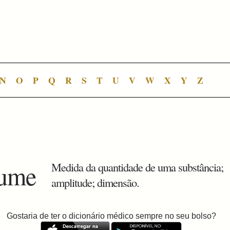
N
O
P
Q
R
S
T
U
V
W
X
Y
Z
lume
Medida da quantidade de uma substância;
amplitude; dimensão.
Gostaria de ter o dicionário médico sempre no seu bolso?