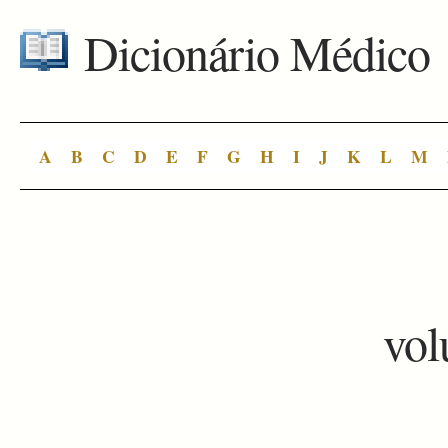
Dicionário Médico
A
B
C
D
E
F
G
H
I
J
K
L
M
vo