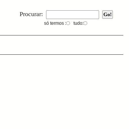
Procurar:
só termos :
tudo: