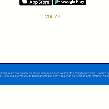
VOLTAR
onsulta a um profissional de saúde, nem quaisquer tratamentos e/ou diagnósticos. Procure 
a. Nenhuma informação do DicionárioMédico.com é regulada ou avaliada pelo Infarmed ou pelo 